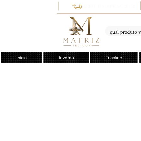
FRETE FIXO: PR, SC, SP, RS
Início
Inverno
Tricoline