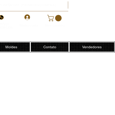
POM 5% OFF: (PRIMEIRACOMPRA)
-
tsApp:
Minha conta
Meu carrinho
8818-1306
Moldes
Contato
Vendedores