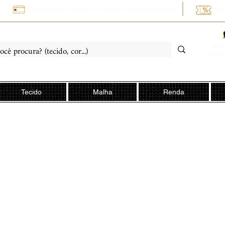
PARCELE NO CARTÃO EM ATÉ 6X SEM JUROS
CU
Wha
(41) 9 
Tecido
Malha
Renda