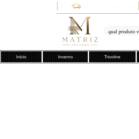
FRETE FIXO: PR, SC, SP, RS
Início
Inverno
Tricoline