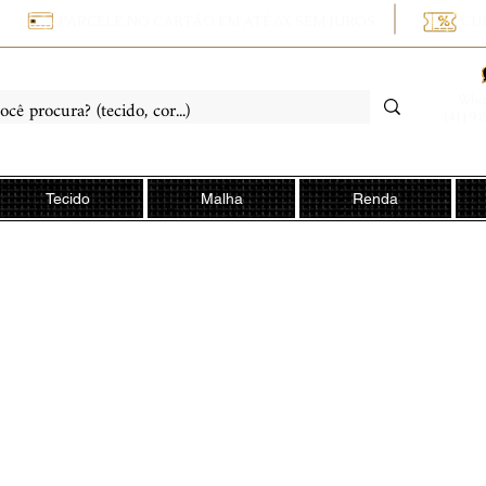
PARCELE NO CARTÃO EM ATÉ 6X SEM JUROS
CU
Wha
(41) 9 
Tecido
Malha
Renda