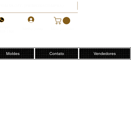
POM 5% OFF: (PRIMEIRACOMPRA)
-
tsApp:
Minha conta
Meu carrinho
8818-1306
Moldes
Contato
Vendedores