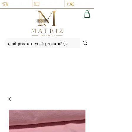
PARCELE NO CARTÃO EM
CUPOM 5% OFF:
FRETE FIXO: PR, SC, SP, RS
ATÉ 6X SEM JUROS
(PRIMEIRACOMPRA)