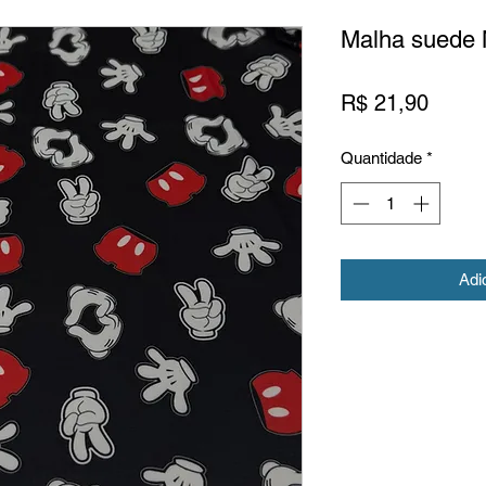
Malha suede 
Preço
R$ 21,90
Quantidade
*
Adi