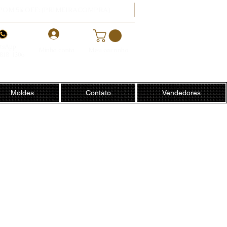
POM 5% OFF: (PRIMEIRACOMPRA)
-
tsApp:
Minha conta
Meu carrinho
8818-1306
Moldes
Contato
Vendedores