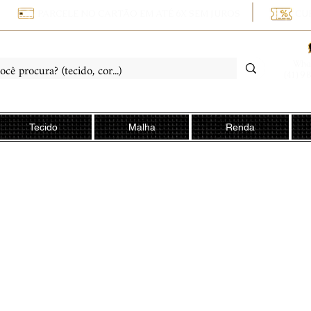
PARCELE NO CARTÃO EM ATÉ 6X SEM JUROS
CU
Wha
(41) 9 
Tecido
Malha
Renda