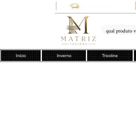
FRETE FIXO: PR, SC, SP, RS
Início
Inverno
Tricoline