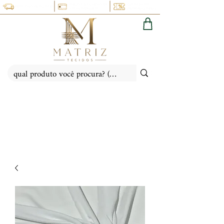
PARCELE NO CARTÃO EM
CUPOM 5% OFF:
FRETE FIXO: PR, SC, SP, RS
ATÉ 6X SEM JUROS
(PRIMEIRACOMPRA)