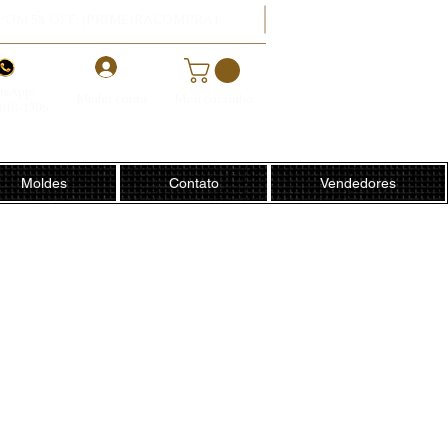
POM 5% OFF: (PRIMEIRACOMPRA)
-
tsApp:
Minha conta
Meu carrinho
8818-1306
Moldes
Contato
Vendedores