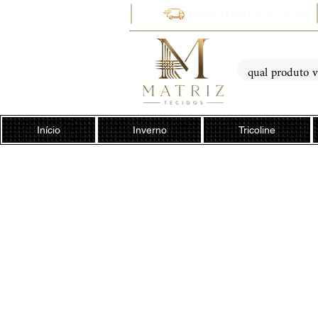
FRETE FIXO: PR, SC, SP, RS
Início
Inverno
Tricoline