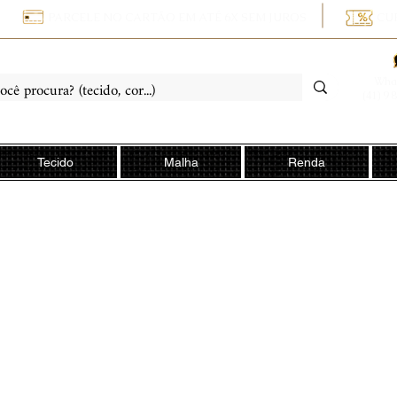
PARCELE NO CARTÃO EM ATÉ 6X SEM JUROS
CU
Wha
(41) 9 
Tecido
Malha
Renda