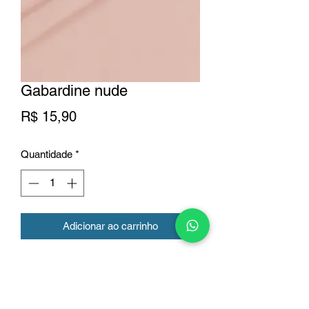
Gabardine nude
Preço
R$ 15,90
Quantidade
*
Adicionar ao carrinho
Tecido gabardine
Cor: nude
Largura: 1.50 mt