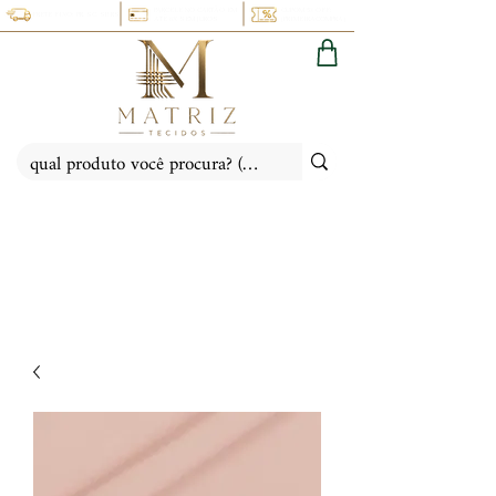
PARCELE NO CARTÃO EM
CUPOM 5% OFF:
FRETE FIXO: PR, SC, SP, RS
ATÉ 6X SEM JUROS
(PRIMEIRACOMPRA)