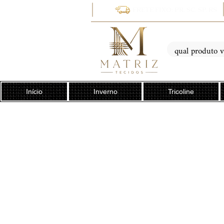
FRETE FIXO: PR, SC, SP, RS
Início
Inverno
Tricoline