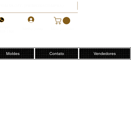
POM 5% OFF: (PRIMEIRACOMPRA)
-
tsApp:
Minha conta
Meu carrinho
8818-1306
Moldes
Contato
Vendedores