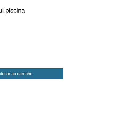
l piscina
cionar ao carrinho