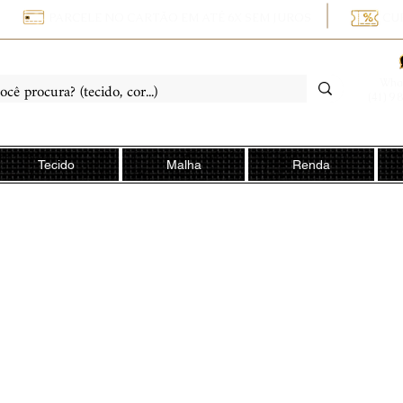
PARCELE NO CARTÃO EM ATÉ 6X SEM JUROS
CU
Wha
(41) 9 
Tecido
Malha
Renda