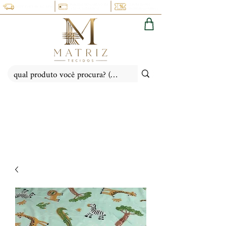
PARCELE NO CARTÃO EM
CUPOM 5% OFF:
FRETE FIXO: PR, SC, SP, RS
ATÉ 6X SEM JUROS
(PRIMEIRACOMPRA)