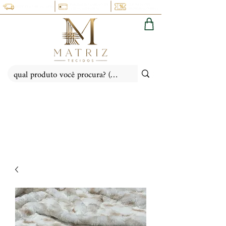
PARCELE NO CARTÃO EM
CUPOM 5% OFF:
FRETE FIXO: PR, SC, SP, RS
ATÉ 6X SEM JUROS
(PRIMEIRACOMPRA)