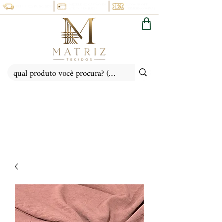
PARCELE NO CARTÃO EM
CUPOM 5% OFF:
FRETE FIXO: PR, SC, SP, RS
ATÉ 6X SEM JUROS
(PRIMEIRACOMPRA)