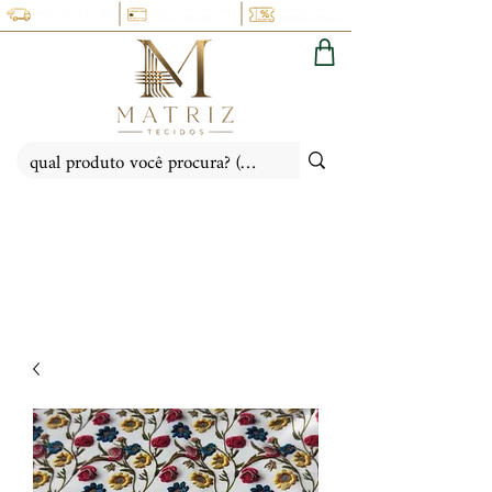
PARCELE NO CARTÃO EM
CUPOM 5% OFF:
FRETE FIXO: PR, SC, SP, RS
ATÉ 6X SEM JUROS
(PRIMEIRACOMPRA)