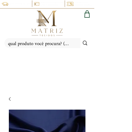
PARCELE NO CARTÃO EM
CUPOM 5% OFF:
FRETE FIXO: PR, SC, SP, RS
ATÉ 6X SEM JUROS
(PRIMEIRACOMPRA)